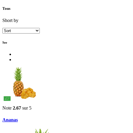
Tous
Short by
See
Note
2.67
sur 5
Ananas