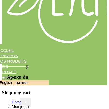
CCUEIL
À PROPOS
OS PRODUITS
BLOG
0
CONTACT
Aperçu du
French
panier
English
Shopping cart
Home
X
Mon panier