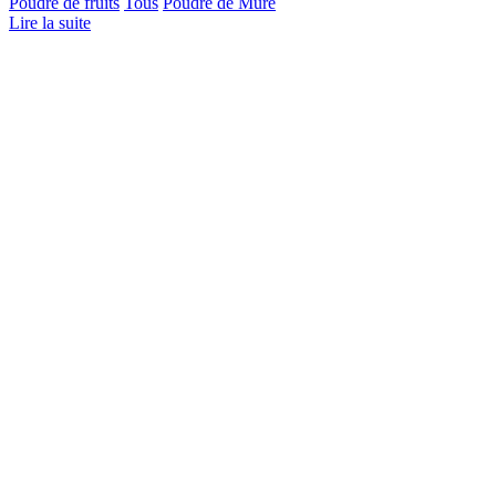
Poudre de fruits
Tous
Poudre de Mûre
Lire la suite