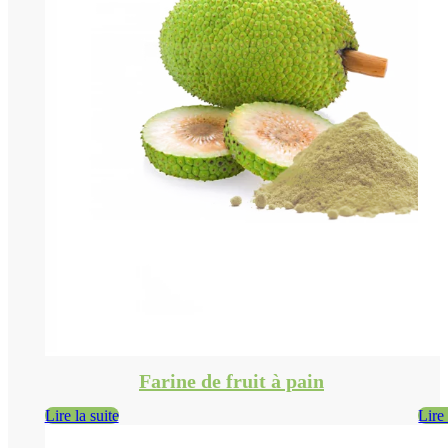
Farine de fruit à pain
Lire la suite
Lire 