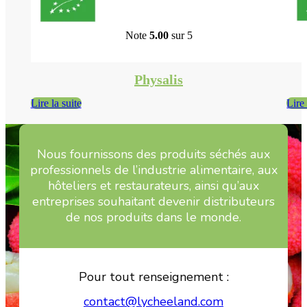
Note
5.00
sur 5
Physalis
Lire la suite
Lire 
Nous fournissons des produits séchés aux
professionnels de l’industrie alimentaire, aux
hôteliers et restaurateurs, ainsi qu’aux
entreprises souhaitant devenir distributeurs
de nos produits dans le monde.
Pour tout renseignement :
contact@lycheeland.com