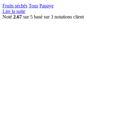
Fruits séchés
Tous
Papaye
Lire la suite
Noté
2.67
sur 5 basé sur
3
notations client