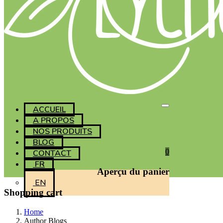
ACCUEIL
À PROPOS
NOS PRODUITS
BLOG
0
CONTACT
FR
Aperçu du panier
EN
Shopping cart
Home
Author Blogs