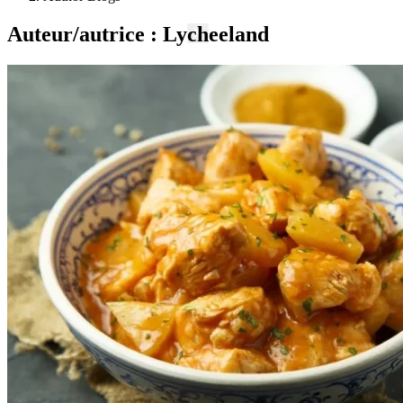
Auteur/autrice :
Lycheeland
X