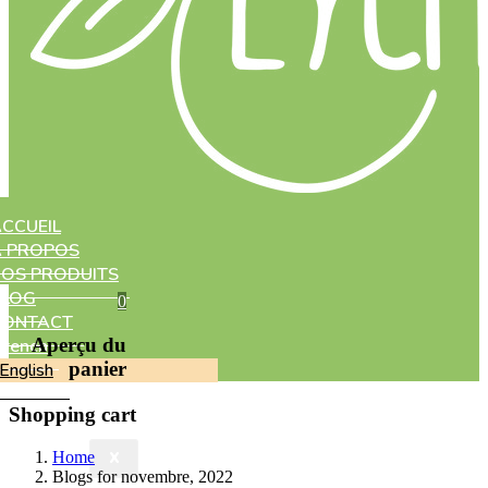
CCUEIL
À PROPOS
OS PRODUITS
BLOG
0
CONTACT
Aperçu du
French
panier
English
Shopping cart
Home
X
Blogs for novembre, 2022