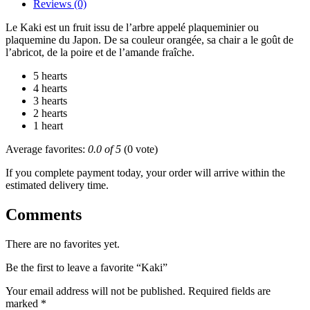
Reviews (0)
Le Kaki est un fruit issu de l’arbre appelé plaqueminier ou
plaquemine du Japon. De sa couleur orangée, sa chair a le goût de
l’abricot, de la poire et de l’amande fraîche.
5 hearts
4 hearts
3 hearts
2 hearts
1 heart
Average favorites:
0.0 of 5
(0 vote)
If you complete payment today, your order will arrive within the
estimated delivery time.
Comments
There are no favorites yet.
Be the first to leave a favorite “Kaki”
Your email address will not be published.
Required fields are
marked
*