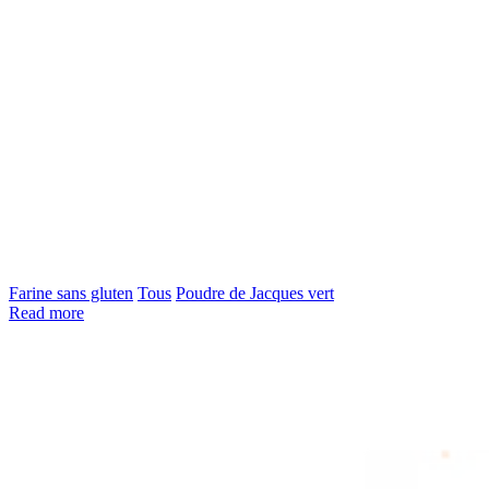
Farine sans gluten
Tous
Poudre de Jacques vert
Read more