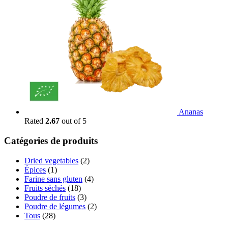
Ananas
Rated
2.67
out of 5
Catégories de produits
Dried vegetables
(2)
Épices
(1)
Farine sans gluten
(4)
Fruits séchés
(18)
Poudre de fruits
(3)
Poudre de légumes
(2)
Tous
(28)