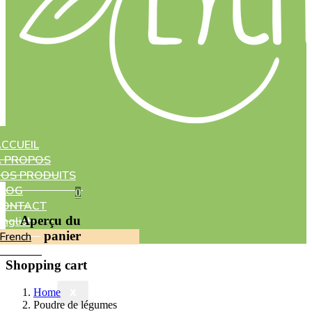
CCUEIL
À PROPOS
OS PRODUITS
BLOG
0
CONTACT
Aperçu du
English
panier
French
Shopping cart
Home
X
Poudre de légumes