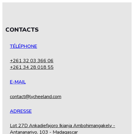
CONTACTS
TÉLÉPHONE
+261 32 03 366 06
+261 34 28 018 55
E-MAIL
contact@lycheeland.com
ADRESSE
Lot 27D Ankadiefajoro Ikianja Ambohimangakely -
Antananarivo, 103 - Madagascar